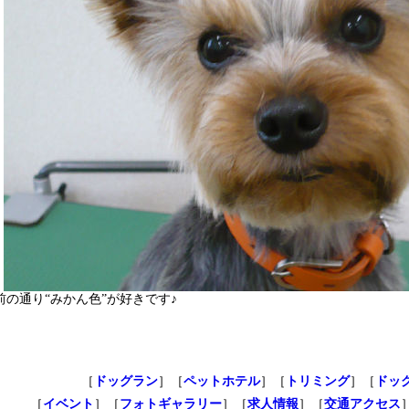
前の通り“みかん色”が好きです♪
［
ドッグラン
］［
ペットホテル
］［
トリミング
］［
ドッ
［
イベント
］［
フォトギャラリー
］［
求人情報
］［
交通アクセス