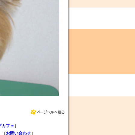
グカフェ
］
］［
お問い合わせ
］