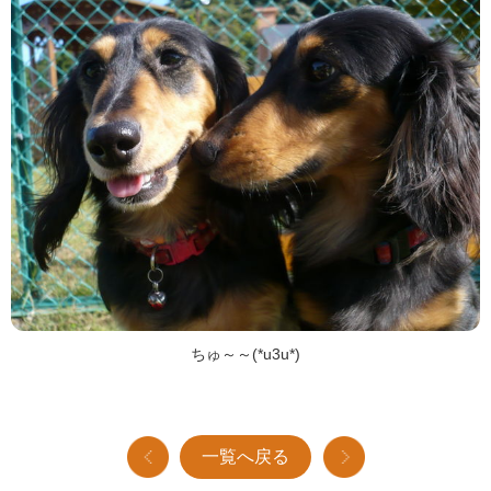
ちゅ～～(*u3u*)
一覧へ戻る