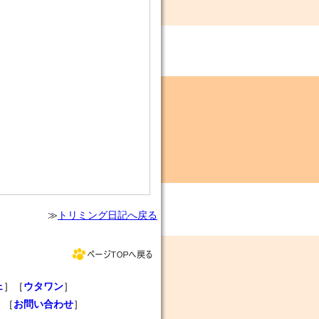
≫
トリミング日記へ戻る
ェ
］［
ウタワン
］
］［
お問い合わせ
］