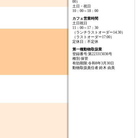
00）
土日・祝日
10：00～18：00
カフェ営業時間
土日祝日
11：00～17：30
（ランチラストオーダー14:30）
（ラストオーダー17:00）
定休日：不定休
第一種動物取扱業
登録番号:第223315036号
種別:保管
有効期限:令和8年3月30日
動物取扱責任者:鈴木 由美