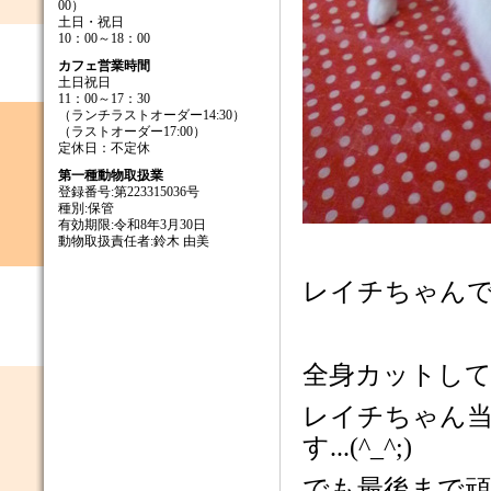
00）
土日・祝日
10：00～18：00
カフェ営業時間
土日祝日
11：00～17：30
（ランチラストオーダー14:30）
（ラストオーダー17:00）
定休日：不定休
第一種動物取扱業
登録番号:第223315036号
種別:保管
有効期限:令和8年3月30日
動物取扱責任者:鈴木 由美
レイチちゃんで
全身カットし
レイチちゃん
す...(^_^;)
でも最後まで