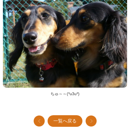
ちゅ～～(*u3u*)
一覧へ戻る